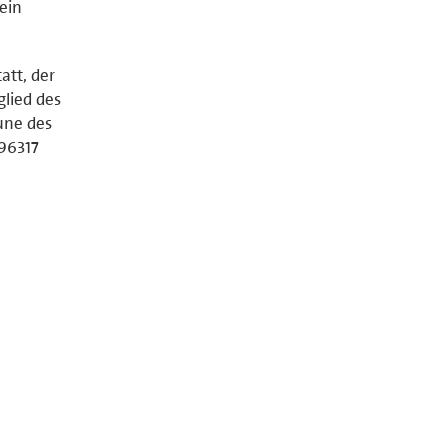
ein
att, der
lied des
une des
 96317